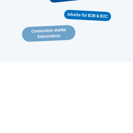
Inhalte für B2B & B2C
Conversion-starke
Salesvideos
Diese Probleme lösen wir
für Dein Unternehmen:
Sinkende Aufmerksamkeit online und auf Social Media
Deine Zielgruppe scrollt weiter? Wir verwandeln komplexe Inhalte in
unterhaltsame Filme, die in Sekunden fesseln – perfekt für Social
Media & Deine Website. Das erhöht die Verweildauer auf Deiner
Website, stärkt Dein Ranking bei Google und sorgt unter dem Strich
nachweislich für mehr Neukundenanfragen.