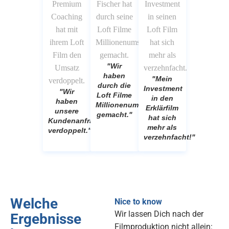
"Wir
haben
"Mein
durch die
Investment
"Wir
Loft Filme
in den
haben
Millionenumsätze
Erklärfilm
unsere
gemacht."
hat sich
Kundenanfragen
mehr als
verdoppelt."
verzehnfacht!"
Welche
Nice to know
Wir lassen Dich nach der
Ergebnisse
Filmproduktion nicht allein: