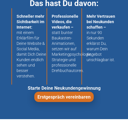
Das hast Du davon:
Schneller mehr
Professionelle
Mehr Vertrauen
Sichtbarkeit im
Videos, die
bei Neukunden
Internet:
verkaufen –
schaffen –
mit einem
statt bunter
in nur 90
Erklärfilm für
Baukasten-
Sekunden
Deine Website &
Animationen,
erklärst Du,
Social Media,
setzen wir auf
warum Dein
damit Dich Deine
Marketingpsychologie,
Angebot
Kunden endlich
Strategie und
unschlagbar ist.
sehen und
professionelle
besser
Drehbuchautoren.
verstehen.
Starte Deine Neukundengewinnung
Erstgespräch vereinbaren