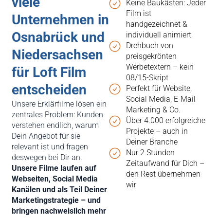
viele
Keine Baukästen: Jeder
Film ist
Unternehmen in
handgezeichnet &
Osnabrück und
individuell animiert
Drehbuch von
Niedersachsen
preisgekrönten
Werbetextern – kein
für Loft Film
08/15-Skript
entscheiden
Perfekt für Website,
Social Media, E-Mail-
Unsere Erklärfilme lösen ein
Marketing & Co.
zentrales Problem: Kunden
Über 4.000 erfolgreiche
verstehen endlich, warum
Projekte – auch in
Dein Angebot für sie
Deiner Branche
relevant ist und fragen
Nur 2 Stunden
deswegen bei Dir an.
Zeitaufwand für Dich –
Unsere Filme laufen auf
den Rest übernehmen
Webseiten, Social Media
wir
Kanälen und als Teil Deiner
Marketingstrategie – und
bringen nachweislich mehr