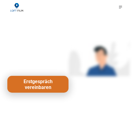
Erklärfilm
Osnabrück –
Dein
Neukundenmagnet
Erstgespräch
vereinbaren