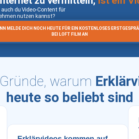
Internet zu vermitteln,
ist ein V
 auch du Video-Content für
nehmen nutzen kannst?
NN MELDE DICH NOCH HEUTE FÜR EIN KOSTENLOSES ERSTGESPR
BEI LOFT FILM AN
 Gründe, warum
Erklärv
heute so beliebt sind
Erklärvideos kommen auf